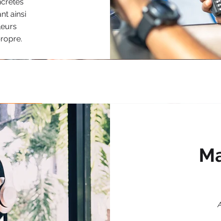
ncrètes
nt ainsi
 leurs
propre.
Ma
A