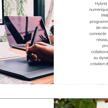
Hybrid 
numérique 
PME
programme
de réc
connecté. 
réseau
pr
collabora
au dyna
création 