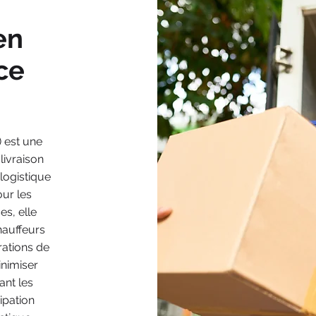
en
ce
) est une
livraison
logistique
our les
es, elle
hauffeurs
érations de
inimiser
ant les
cipation