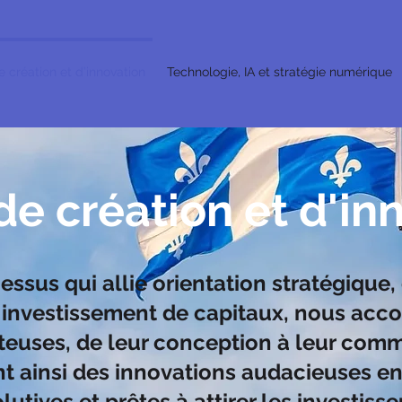
e création et d’innovation
Technologie, IA et stratégie numérique
de création et d'in
essus qui allie orientation stratégiqu
t investissement de capitaux, nous ac
euses, de leur conception à leur comme
t ainsi des innovations audacieuses en
lutives et prêtes à attirer les investisse