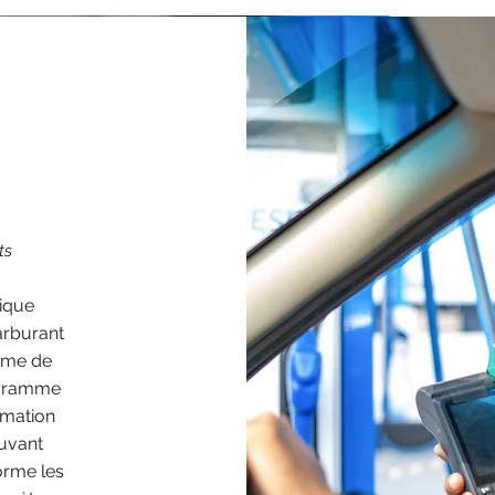
ts
ique
arburant
tème de
ogramme
mmation
uvant
forme les