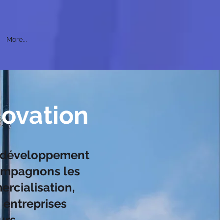
More...
novation
e, développement
compagnons les
rcialisation,
 entreprises
urs.