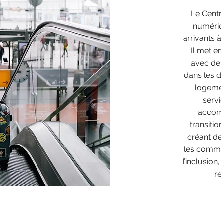
Le Centr
numériq
arrivants 
Il met e
avec de
dans les d
logemen
servi
accomp
transiti
créant de
les commu
l’inclusion
re