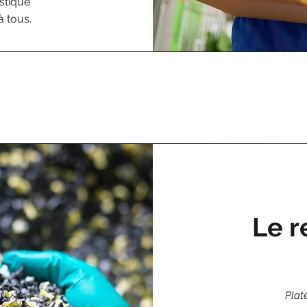
stique
à tous.
Le r
Plat