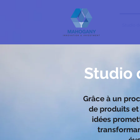
Studio d
Studio 
Grâce à un proc
de produits e
idées promett
transforman
évo